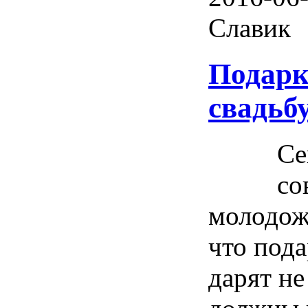
Славик
Подарк
свадьб
Се
со
молодож
что пода
дарят не