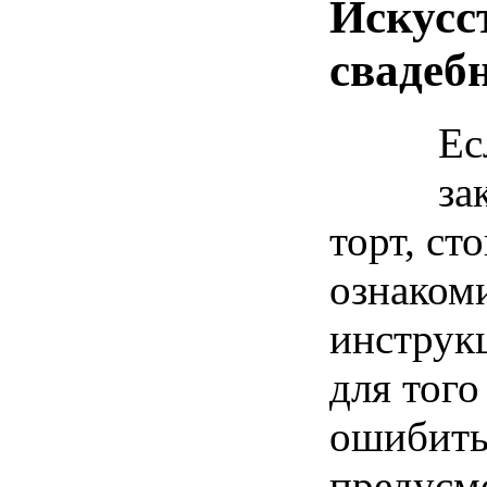
Искусс
свадеб
Ес
за
торт, ст
ознакоми
инструк
для того
ошибить
предусмо