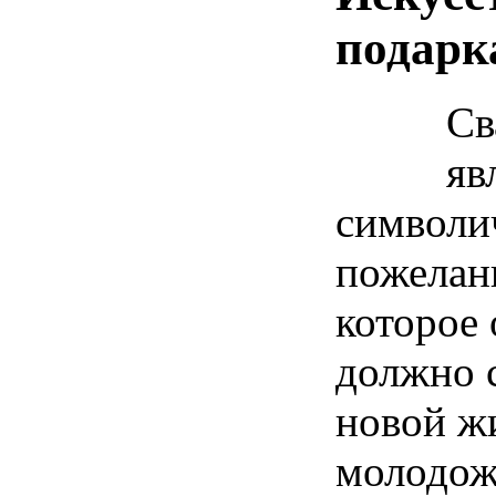
подарк
Св
яв
символи
пожелан
которое 
должно 
новой ж
молодож