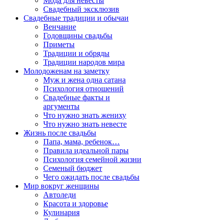
Мода для невесты
Свадебный эксклюзив
Свадебные традиции и обычаи
Венчание
Годовщины свадьбы
Приметы
Традиции и обряды
Традиции народов мира
Молодоженам на заметку
Муж и жена одна сатана
Психология отношений
Свадебные факты и
аргументы
Что нужно знать жениху
Что нужно знать невесте
Жизнь после свадьбы
Папа, мама, ребенок…
Правила идеальной пары
Психология семейной жизни
Семеный бюджет
Чего ожидать после свадьбы
Мир вокруг женщины
Автоледи
Красота и здоровье
Кулинария