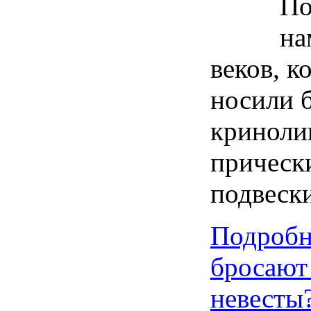
По
на
веков, 
носили 
криноли
прическ
подвес
Подробн
бросают
невесты