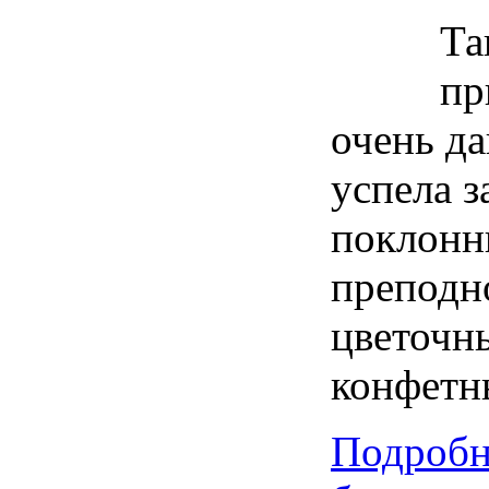
Та
пр
очень да
успела з
поклонн
преподн
цветочны
конфетн
Подробн