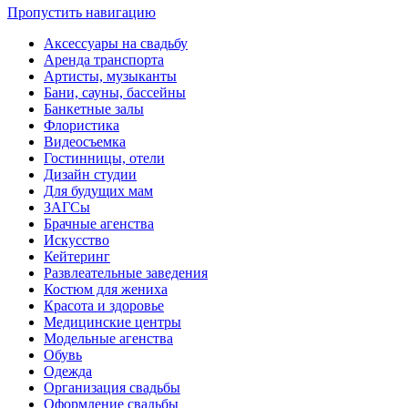
Пропустить навигацию
Аксессуары на свадьбу
Аренда транспорта
Артисты, музыканты
Бани, сауны, бассейны
Банкетные залы
Флористика
Видеосъемка
Гостинницы, отели
Дизайн студии
Для будущих мам
ЗАГСы
Брачные агенства
Искусство
Кейтеринг
Развлеательные заведения
Костюм для жениха
Красота и здоровье
Медицинские центры
Модельные агенства
Обувь
Одежда
Организация свадьбы
Оформление свадьбы