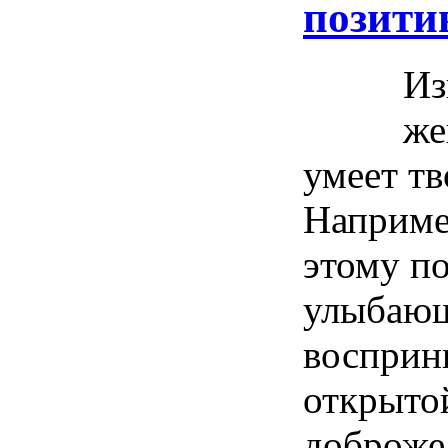
позитив
Из
же
умеет тв
Наприме
этому по
улыбающ
восприн
открыто
доброже