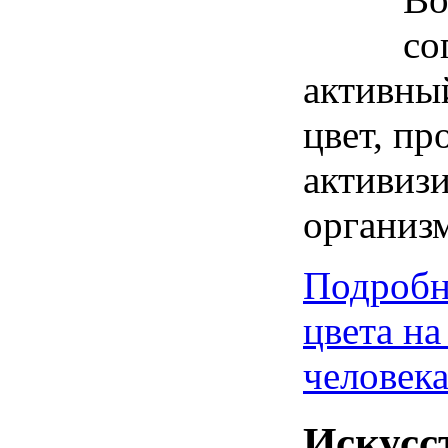
со
активны
цвет, пр
активиз
организм
Подробн
цвета н
человек
Искусс