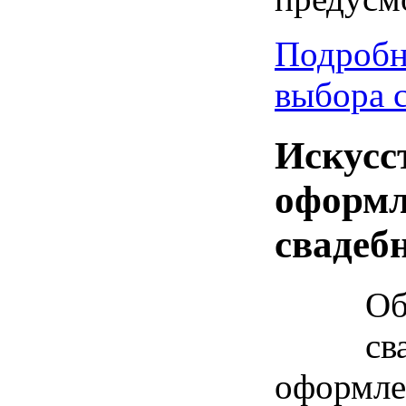
Подробн
выбора с
Искусс
оформ
свадеб
Об
св
оформле