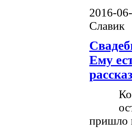
2016-06-
Славик
Свадеб
Ему ест
расска
Ко
ос
пришло 