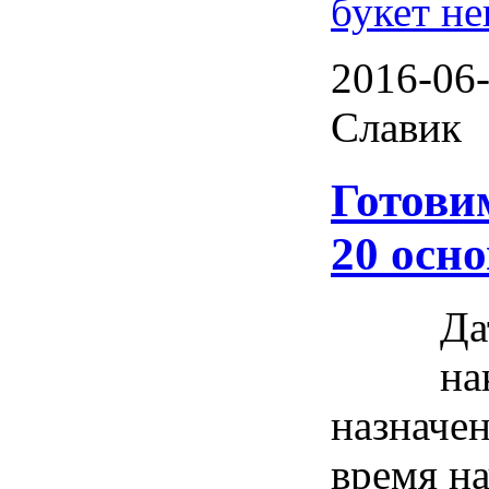
букет не
2016-06-
Славик
Готовим
20 осн
Да
на
назначен
время н