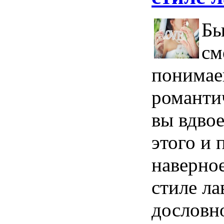
Бы
см
понимае
романтич
вы вдвое
этого и 
наверно
стиле ла
дословно