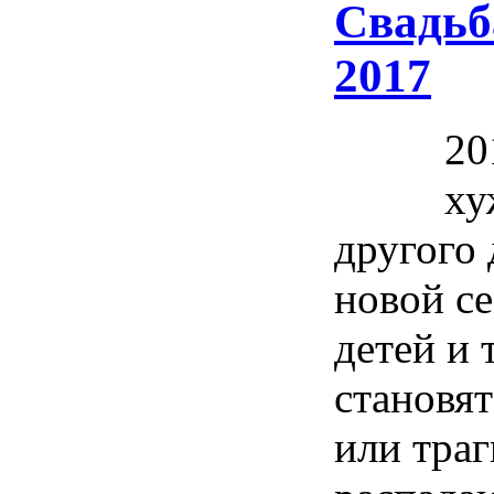
Свадьба
2017
20
ху
другого 
новой с
детей и 
становя
или тра