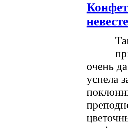
Конфет
невест
Та
пр
очень да
успела з
поклонн
преподн
цветочны