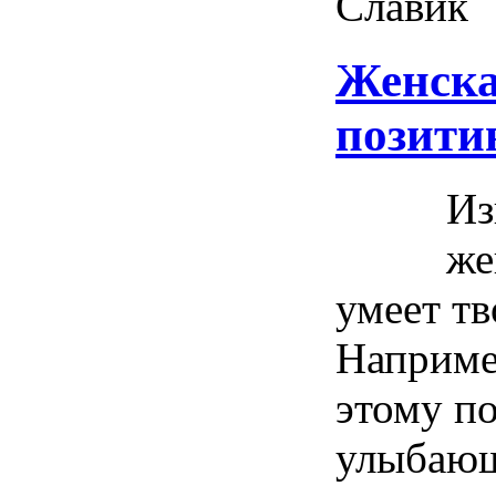
Славик
Женска
позитив
Из
же
умеет тв
Наприме
этому по
улыбающ