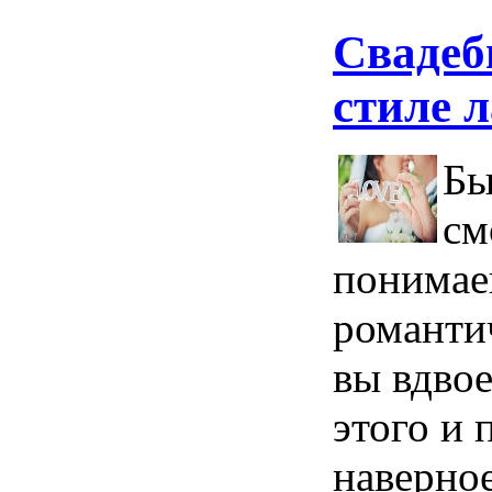
Свадеб
стиле л
Бы
см
понимае
романтич
вы вдвое
этого и 
наверно