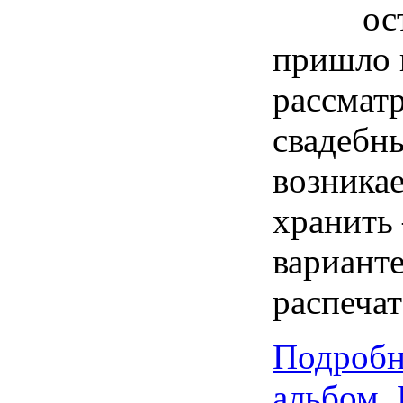
ос
пришло 
рассмат
свадебн
возникае
хранить 
варианте
распечат
Подробн
альбом. 