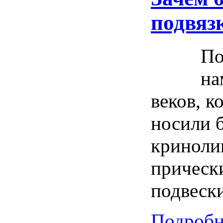
подвяз
По
на
веков, 
носили 
криноли
прическ
подвес
Подробн