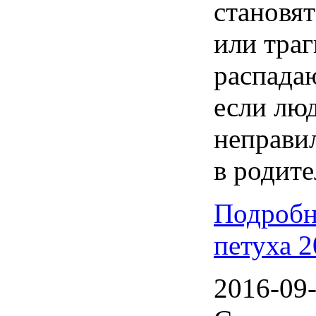
становя
или тра
распадаю
если лю
неправи
в родите
Подробн
петуха 
2016-09-