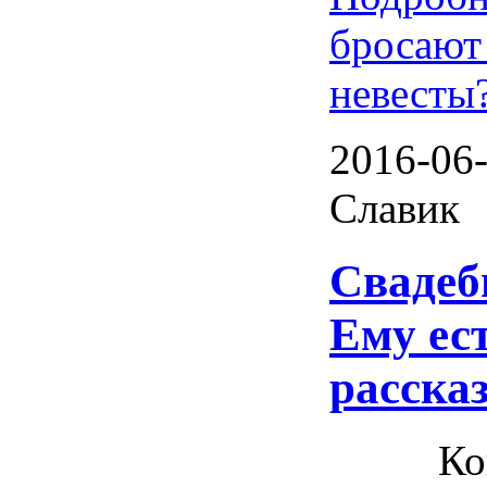
бросают
невесты
2016-06-
Славик
Свадеб
Ему ест
расска
Ко