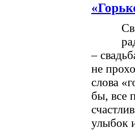
«Горьк
Св
ра
– свадьб
не прохо
слова «г
бы, все 
счастлив
улыбок 