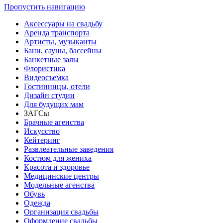
Пропустить навигацию
Аксессуары на свадьбу
Аренда транспорта
Артисты, музыканты
Бани, сауны, бассейны
Банкетные залы
Флористика
Видеосъемка
Гостинницы, отели
Дизайн студии
Для будущих мам
ЗАГСы
Брачные агенства
Искусство
Кейтеринг
Развлеательные заведения
Костюм для жениха
Красота и здоровье
Медицинские центры
Модельные агенства
Обувь
Одежда
Организация свадьбы
Оформление свадьбы