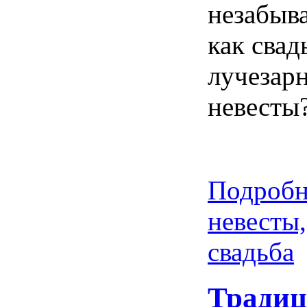
незабыв
как свад
лучезар
невесты
Подробн
невесты,
свадьба
Тради