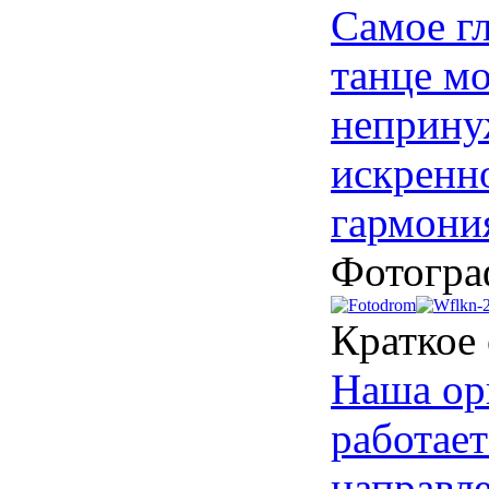
Самое г
танце м
неприну
искренно
гармони
Фотогра
Краткое
Наша ор
работает
направле