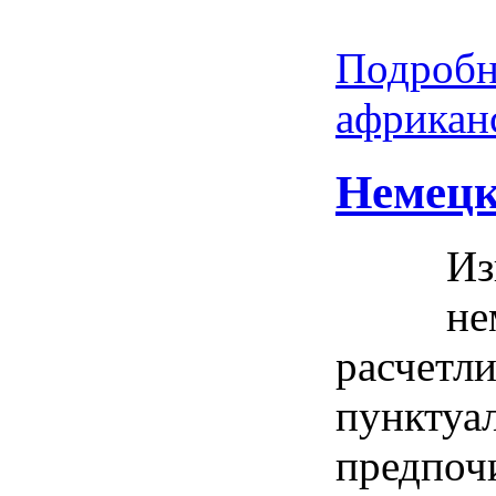
Подробн
африкан
Немецк
Из
не
расчетл
пунктуа
предпоч