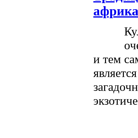
африка
Ку
оч
и тем с
является
загадоч
экзотич