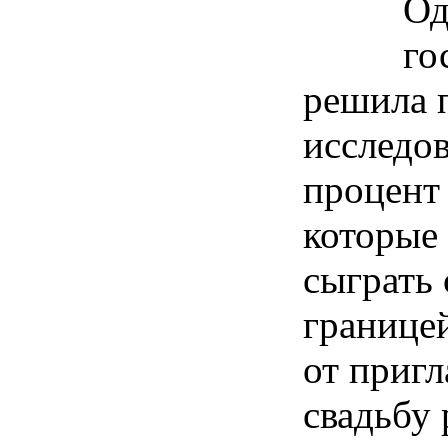
Од
го
решила 
исследо
процент
которые
сыграть 
границей
от приг
свадьбу 