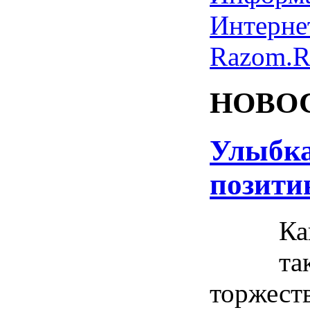
Интернет
Razom.
НОВО
Улыбка
позити
Ка
та
торжест