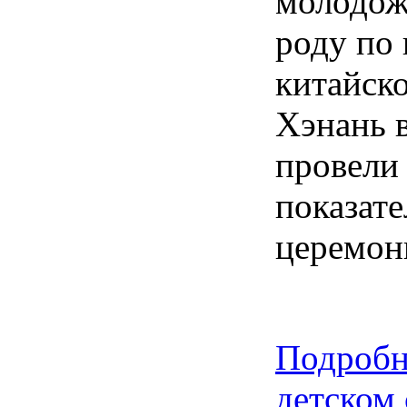
молодож
роду по 
китайск
Хэнань 
провели
показат
церемон
Подробн
детском 