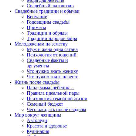
Мода для невесты
Свадебный эксклюзив
Свадебные традиции и обычаи
Венчание
Годовщины свадьбы
Приметы
Традиции и обряды
Традиции народов мира
Молодоженам на заметку
Муж и жена одна сатана
Психология отношений
Свадебные факты и
аргументы
Что нужно знать жениху
Что нужно знать невесте
Жизнь после свадьбы
Папа, мама, ребенок…
Правила идеальной пары
Психология семейной жизни
Семеный бюджет
Чего ожидать после свадьбы
Мир вокруг женщины
Автоледи
Красота и здоровье
Кулинария