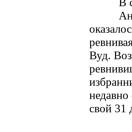
В 
Ан
оказалос
ревнива
Вуд. Воз
ревнивиц
избранн
недавно
свой 31 