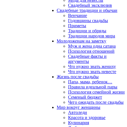
Мода для невесты
Свадебный эксклюзив
Свадебные традиции и обычаи
Венчание
Годовщины свадьбы
Приметы
Традиции и обряды
Традиции народов мира
Молодоженам на заметку
Муж и жена одна сатана
Психология отношений
Свадебные факты и
аргументы
Что нужно знать жениху
Что нужно знать невесте
Жизнь после свадьбы
Папа, мама, ребенок…
Правила идеальной пары
Психология семейной жизни
Семеный бюджет
Чего ожидать после свадьбы
Мир вокруг женщины
Автоледи
Красота и здоровье
Кулинария