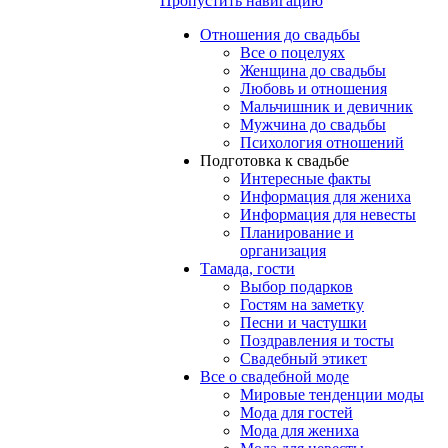
Пропустить навигацию
Отношения до свадьбы
Все о поцелуях
Женщина до свадьбы
Любовь и отношения
Мальчишник и девичник
Мужчина до свадьбы
Психология отношений
Подготовка к свадьбе
Интересные факты
Информация для жениха
Информация для невесты
Планирование и
организация
Тамада, гости
Выбор подарков
Гостям на заметку
Песни и частушки
Поздравления и тосты
Свадебный этикет
Все о свадебной моде
Мировые тенденции моды
Мода для гостей
Мода для жениха